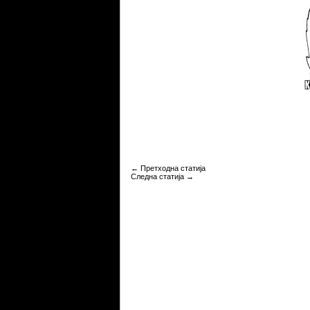
Share
←
Претходна статија
Следна статија
→