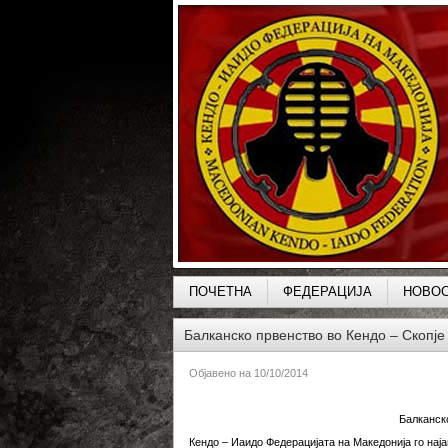
ПОЧЕТНА
ФЕДЕРАЦИЈА
НОВО
Балканско првенство во Кендо – Скопје
Објавено на
10/10/2014
Балканско
Кендо – Иаидо Федерацијата на Македонија го нај