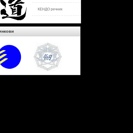
КЕНДО речник
инкови