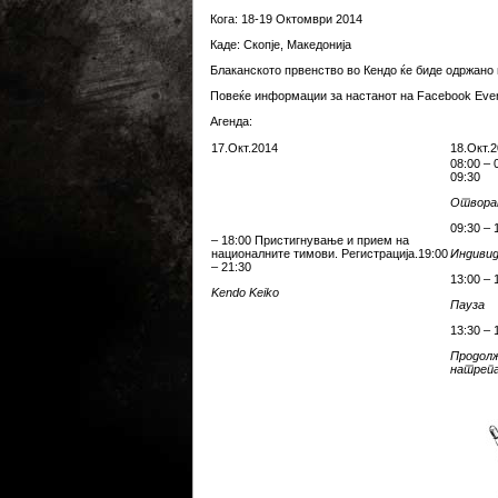
Кога: 18-19 Октомври 2014
Каде: Скопје, Македонија
Блаканското првенство во Кендо ќе биде одржано в
Повеќе информации за настанот на
Facebook Eve
Агенда:
17.Окт.2014
18.Окт.
08:00 –
09:30
Отвора
09:30 –
– 18:00 Пристигнување и прием на
националните тимови. Регистрација.19:00
Индиви
– 21:30
13:00 – 
Kendo Keiko
Пауза
13:30 – 
Продолж
натреп