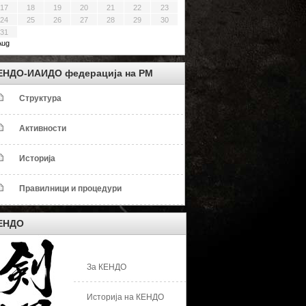
17
18
19
20
21
22
23
24
25
26
27
28
29
30
31
Aug
ЕНДО-ИАИДО федерација на РМ
Структура
Активности
Историја
Правилници и процедури
ЕНДО
За КЕНДО
Историја на КЕНДО