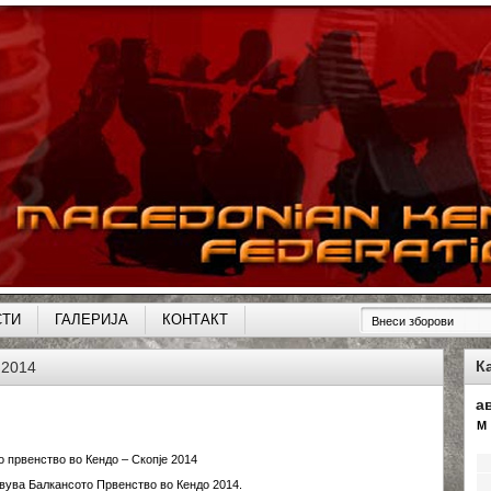
СТИ
ГАЛЕРИЈА
КОНТАКТ
К
 2014
а
M
 првенство во Кендо – Скопје 2014
авува Балкансото Првенство во Кендо 2014.