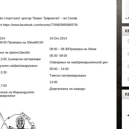
о спортскиот центар “Борис Трајковски” – во Скопје.
« 
nt
https://www.facebook.com/events/776983985685579/
К
2014
19.Окт.2014
 09:00 Проверка на
Shinai
09:00-
08:00 – 08:30Проверка на
Shinai
ње на првенството
08:30- 09:00
 13:00 Јуниорски натпревари
Отворање на натпреварувачкиот ден
дуално натрепаварување
09:00 – 14:00
13:30
Тимско натпреварување
14:00
17:00
Доделување на награди
ение на Индивидуално
К
аварување