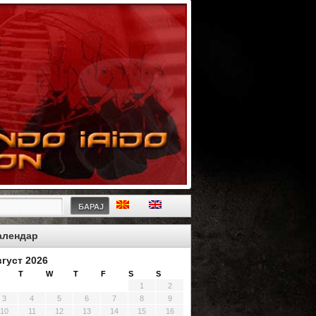
БАРАЈ
алендар
вгуст 2026
T
W
T
F
S
S
1
2
3
4
5
6
7
8
9
10
11
12
13
14
15
16