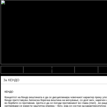
ПОЧЕТНА
ФЕДЕРАЦИЈА
НОВОСТИ
ГАЛЕРИЈА
КО
За КЕНДО
КЕНДО
Концептот на Кендо вештината е да се дисциплинира човечкиот карактер преку упо
Кендо претставува Јапонска боречка вештина на мечување, со долг меч, наречен ш
во борбите со противник. Целта е да се погоди противникот во глава (men) , во раце
натпревари се користи заштитна опрема – богу, која се состои од карактерситична 