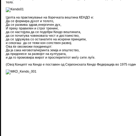
тело.
Целта на практикување на боречката вештина КЕНДО е:
Да се формира духот и телото,
Да се развива здрав,енергичен дух,
И преку правилен и строг тренинг,
да се настојува да се подобри Кендо вештината,
да се почитува човековата чест и достоинство,
да се здружува со останатите на искрени принципи,
и секогаш да се тежи кон сопствен развој.
Ова ќе овозможи поединецот:
Да ја сака неговота/нејзинта земја и општество,
да придонесе за развојот на културата,
и да го промовира мирот и просперитетот меѓу сите луѓе.
(Овој Концепт на Кендо е поставен од Сејапoнската Кендо Федерација во 1975 годи