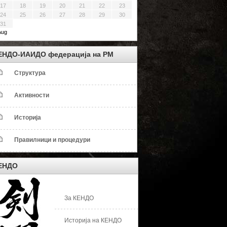
17
18
19
20
21
22
23
24
25
26
27
28
29
30
31
Aug
ЕНДО-ИАИДО федерација на РМ
Структура
Активности
Историја
Правилници и процедури
ЕНДО
За КЕНДО
Историја на КЕНДО