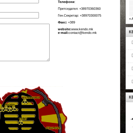
Телефони
:
Претседател: +38970360360
Ген.Секретар: +38970300075
« 
Факс:
+389
website:
www.kendо.mk
К
e-mail:
contact@kendo.mk
К