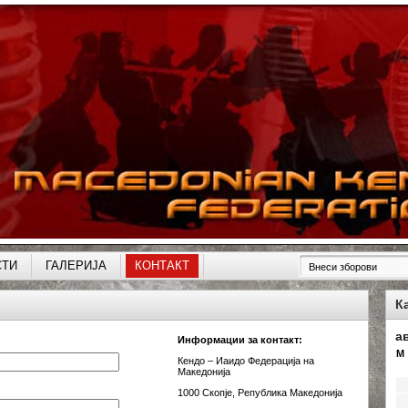
СТИ
ГАЛЕРИЈА
КОНТАКТ
К
а
Информации за контакт:
M
Кендо – Иаидо Федерација на
Македонија
1000 Скопје, Република Македонија