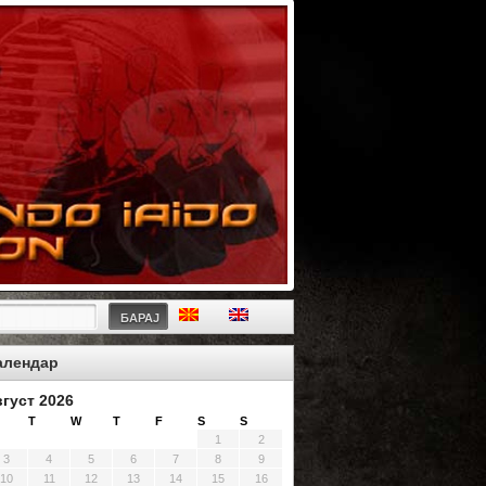
БАРАЈ
алендар
вгуст 2026
T
W
T
F
S
S
1
2
3
4
5
6
7
8
9
10
11
12
13
14
15
16