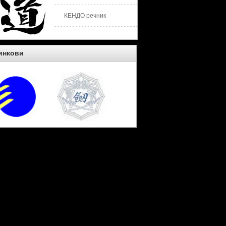
КЕНДО речник
инкови