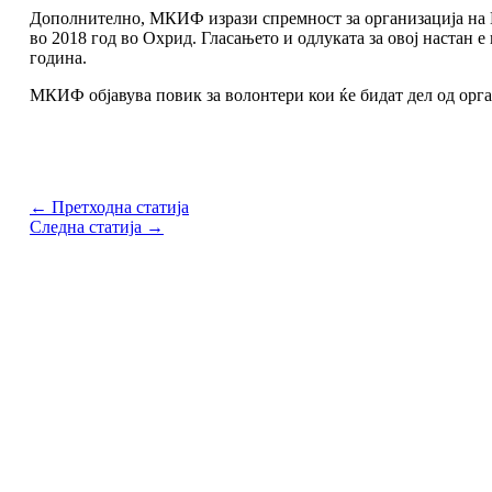
Дополнително, МКИФ изрази спремност за организација на 
во 2018 год во Охрид. Гласањето и одлуката за овој настан е
година.
МКИФ објавува повик за волонтери кои ќе бидат дел од орг
Share
←
Претходна статија
Следна статија
→