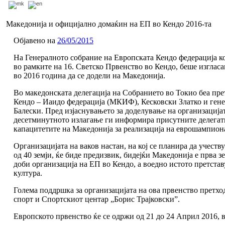
Македонија и официјално домаќин на ЕП во Кендо 2016-та
Објавено на
26/05/2015
На Генералното собрание на Европската Кендо федерација ко
во рамките на 16. Светско Првенство во Кендо, беше изглас
во 2016 година да се додели на Македонија.
Во македонската делегација на Собранието во Токио беа пре
Кендо – Иаидо федерација (МКИФ), Кесковски Златко и ген
Балески. Пред изјаснувањето за доделување на организација
десетминутното излагање ги информира присутните делегати
капацитетите на Македонија за реализација на еврошампион
Организацијата на ваков настан, на кој се планира да учеств
од 40 земји, ќе биде предизвик, бидејќи Македонија е прва з
доби организација на ЕП во Кендо, а воедно истото претстав
култура.
Голема поддршка за организацијата на ова првенство претхо
спорт и Спортскиот центар „Борис Трајковски”.
Европското првенство ќе се одржи од 21 до 24 Април 2016, в