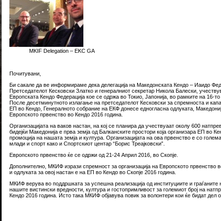
MKIF Delegation – EKC GA
Почитувани,
Би сакале да ве информираме дека делегација на Македонската Кендо – Иаидо Фед
Претседателот Кесковски Златко и генералниот секретар Никола Балески, учеству
Европската Кендо Федерација кое се одржа во Токио, Јапонија, во рамките на 16-т
После десетминутното излагање на претседателот Кесковски за спремноста и капа
ЕП во Кендо, Генералното собрание на ЕКФ донесе едногласна одлуката, Македонија
Европското првенство во Кендо 2016 година.
Организацијата на ваков настан, на кој се планира да учествуаат околу 600 натпрев
бидејќи Македонија е прва земја од Балканските простори која организара ЕП во Ке
промоција на нашата земја и култура. Организацијата на ова првенство е со голема
млади и спорт како и Спортскиот центар “Борис Треајковски”.
Европското првенство ќе се одржи од 21-24 Април 2016, во Скопје.
Дополнително, МКИФ изрази спремност за организација на Европското првенство в
и одлуката за овој настан е на ЕП во Кендо во Скопје 2016 година.
МКИФ верува во поддршката за успешна реализација од институциите и граѓаните 
нашите вистински вредности, култура и гостопримливост за големиот број на натп
Кендо 2016 година. Исто така МКИФ објавува повик за волонтери кои ќе бидат дел 
Share