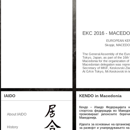
Balkan Kendo Cup - 
OPEN BALKAN KENDO 
EKC 2016 - MACEDO
Macedonian Kendo – Iaido Federat
and accommodation “BALKAN K
EUROPEAN KEN
When:
Skopje, MACEDONI
18-19 October 2014
Where:
The General Assembly of the Eur
Skopje
, Republic of Macedonia
Tokyo, Japan, as part of the 16t
Competition will be held at
Nationa
Macedonia for the organization o
Macedonian delegation was repre
MПовеќе информации за наста
Secretary of MKIF, Keskovski Zlat
Event
https://www.facebook.com
At GA in Tokyo, Mr.Keskovski in 
Competition Schedule:
Competition will be held at
Nationa
IAIDO
KENDO in Macedonia
Кендо – Иаидо Федерацијата н
спортска федерација во Македон
About IAIDO
промовираат јапонските боре
Македонија.
Идеата за основање на организира
History
за развојот и унапредувањето на