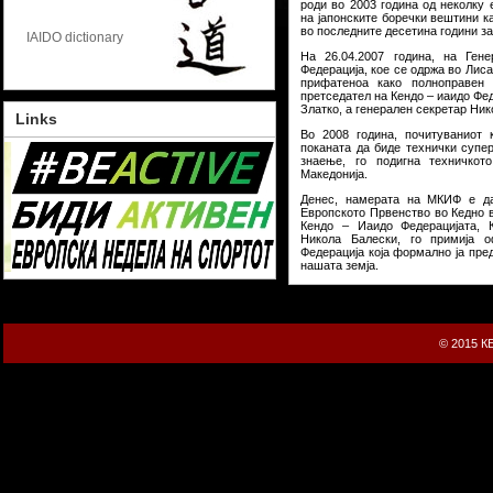
роди во 2003 година од неколку е
на јапонските боречки вештини ка
во последните десетина години за
IAIDO dictionary
На 26.04.2007 година, на Ген
Федерација, кое се одржа во Лис
прифатеноа како полноправен 
претседател на Кендо – иаидо Фед
Златко, а генерален секретар Ник
Links
Во 2008 година, почитуваниот 
поканата да биде технички супер
знаење, го подигна техничко
Македонија.
Денес, намерата на МКИФ е да
Европското Првенство во Кедно в
Кендо – Иаидо Федерацијата, К
Никола Балески, го примија о
Федерација која формално ја пре
нашата земја.
© 2015 К