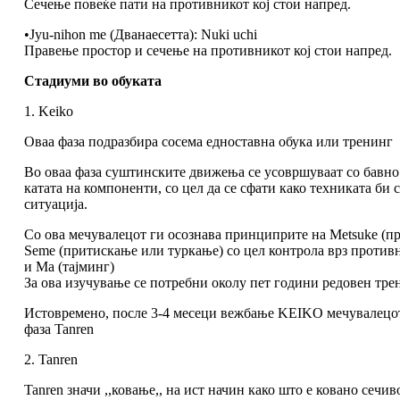
Сечење повеќе пати на противникот кој стои напред.
•Jyu-nihon me (Дванаесетта): Nuki uchi
Правење простор и сечење на противникот кој стои напред.
Стадиуми во обуката
1. Keiko
Оваа фаза подразбира сосема едноставна обука или тренинг
Во оваа фаза суштинските движења се усовршуваат со бавно
катата на компоненти, со цел да се сфати како техниката би
ситуација.
Со ова мечувалецот ги осознава принциприте на Metsuke (п
Seme (притискање или туркање) со цел контрола врз противн
и Ma (тајминг)
За ова изучување се потребни околу пет години редовен тре
Истовремено, после 3-4 месеци вежбање KEIKO мечувалецот 
фаза Tanren
2. Tanren
Tanren значи ,,ковање,, на ист начин како што е ковано сечив