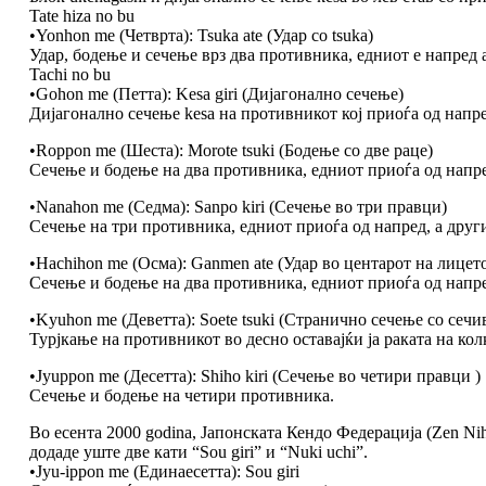
Tate hiza no bu
•Yonhon me (Четврта): Tsuka ate (Удар со tsuka)
Удар, бодење и сечење врз два противника, едниот е напред а
Tachi no bu
•Gohon me (Петта): Kesa giri (Дијагонално сечење)
Дијагонално сечење kesa на противникот кој приоѓа од напре
•Roppon me (Шеста): Morote tsuki (Бодење со две раце)
Сечење и бодење на два противника, едниот приоѓа од напре
•Nanahon me (Седма): Sanpo kiri (Сечење во три правци)
Сечење на три противника, едниот приоѓа од напред, а други
•Hachihon me (Осма): Ganmen ate (Удар во центарот на лицет
Сечење и бодење на два противника, едниот приоѓа од напре
•Kyuhon me (Деветта): Soete tsuki (Странично сечење со сечи
Турјкање на противникот во десно оставајќи ја раката на кол
•Jyuppon me (Десетта): Shiho kiri (Сечење во четири правци )
Сечење и бодење на четири противника.
Во есента 2000 godina, Јапонската Кендо Федерација (Zen 
додаде уште две кати “Sou giri” и “Nuki uchi”.
•Jyu-ippon me (Единаесетта): Sou giri