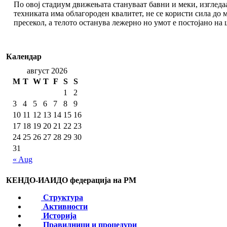
По овој стадиум движењата стануваат бавни и меки, изгледа
техниката има облагороден квалитет, не се користи сила до
пресекол, а телото останува лежерно но умот е постојано на
Календар
август 2026
M
T
W
T
F
S
S
1
2
3
4
5
6
7
8
9
10
11
12
13
14
15
16
17
18
19
20
21
22
23
24
25
26
27
28
29
30
31
« Aug
КЕНДО-ИАИДО федерација на РМ
Структура
Активности
Историја
Правилници и процедури