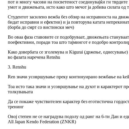
пот и многу часови на посветеност соединувајќи ги тврдите 
умот и движењата, исто како што мечот ја добива силата од 
Студентот засилено вежба без обзир на исправноста на движе
бидат исправни и ефектни) и ја повторува катата непрекинат
(борба до смрт со вистински меч)
Во оваа фаза ставовите се подобруваат, движењата стануваа
поефективни, поради тоа што тајмингот е подобро контрол
Како довербата се зголемува и Kigurai (држење, однесување)
во фазата наречена Renshu
3. Renshu
Ren значи усовршување преку континуирано вежбање на keik
Тоа исто така значи и усовршување на духот и карактерот пр
толкувањата
Да се покаже чувствителен карактер без еготистична гордост
тренинг
Овој степен не се наградува подолу од ранг на 6-ти Дан и ед
All Japan Kendo Federation (ZNKR)