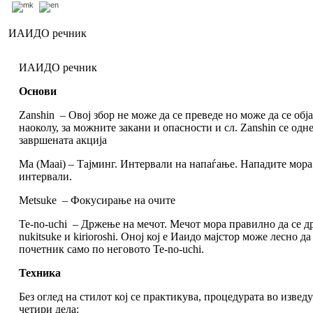
ИАИДО речник
ИАИДО речник
Основи
Zanshin – Овој збор не може да се преведе но може да се обја
наоколу, за можните закани и опасности и сл. Zanshin се одн
завршената акција
Ma (Maai) – Тајминг. Интервали на напаѓање. Нападите мора
интервали.
Metsuke – Фокусирање на очите
Te-no-uchi – Држење на мечот. Мечот мора правилно да се д
nukitsuke и kirioroshi. Оној кој е Иаидо мајстор може лесно 
почетник само по неговото Te-no-uchi.
Техника
Без оглед на стилот кој се практикува, процедурата во извед
четири дела: