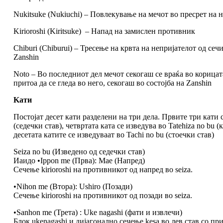
Nukitsuke (Nukiuchi) – Повлекување на мечот во пресрет на н
Kirioroshi (Kiritsuke) – Напад на замислен противник
Chiburi (Chiburui) – Тресење на крвта на непријателот од сеч
Zanshin
Noto – Во последниот дел мечот секогаш се враќа во корицата
притоа да се гледа во него, секогаш во состојба на Zanshin
Kати
Постојат десет кати разделени на три дела. Првите три кати с
(седечки став), четвртата ката се изведува во Tatehiza no bu (
десетата катите се изведуваат во Tachi no bu (стоечки став)
Seiza no bu (Изведено од седечки став)
Иаидо •Ippon me (Прва): Mae (Напред)
Сечење kirioroshi на противникот од напред во seiza.
•Nihon me (Втора): Ushiro (Позади)
Сечење kirioroshi на противникот од позади во seiza.
•Sanhon me (Трета) : Uke nagashi (фати и извлечи)
Блок ukenagashi и дијагонално сечење kesa во лев став со п