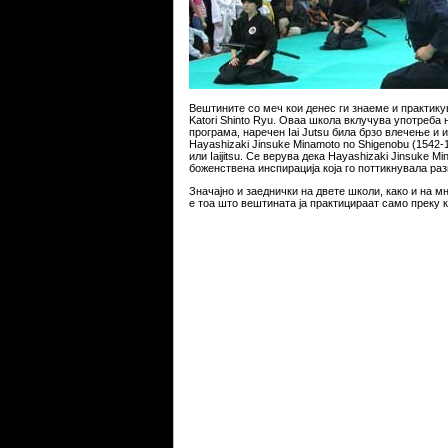
Вештините со меч кои денес ги знаеме и практикув
Katori Shinto Ryu. Оваа школа вклучува употреба н
програма, наречен Iai Jutsu била брзо влечење и 
Hayashizaki Jinsuke Minamoto no Shigenobu (1542-
или Iaijitsu. Се верува дека Hayashizaki Jinsuke M
боженствена инспирација која го поттикнувала раз
Значајно и заеднички на двете школи, како и на 
е тоа што вештината ја практицираат само преку к