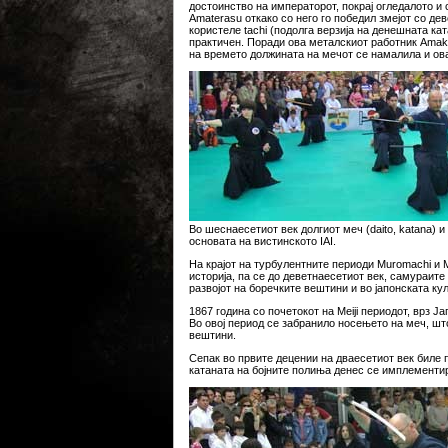
достоинство на императорот, покрај огледалото и 
Amaterasu откако со него го победил змејот со де
користеле tachi (подолга верзија на денешната ка
практичен. Поради ова металскиот работник Amaku
на времето должината на мечот се намалила и ова
Во шеснаесетиот век долгиот меч (daito, katana) и
основата на вистинското IAI.
На крајот на турбулентните периоди Muromachi и
историја, па се до деветнаесетиот век, самураите
развојот на боречките вештини и во јапонската ку
1867 година со почетокот на Meiji периодот, врз 
Во овој период се забранило носењето на меч, ш
вештини.
Сепак во првите децении на дваесетиот век биле 
катаната на бојните полиња денес се имплементир