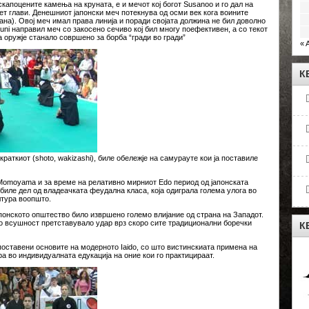
скапоцените камења на круната, е и мечот кој богот Susanoo и го дал на
вет глави. Денешниот јапонски меч потекнува од осми век кога воините
тана). Овој меч имал права линија и поради својата должина не бил доволно
ni направил меч со закосено сечиво кој бил многу поефективен, а со текот
 оружје станало совршено за борба “гради во гради”
« 
К
 краткиот (shoto, wakizashi), биле обележје на самурауте кои ја поставиле
 Momoyama и за време на релативно мирниот Edo период од јапонската
 биле дел од владеачката феудална класа, која одиграла голема улога во
лтура воопшто.
Јапонското општество било извршено големо влијание од страна на Западот.
то всушност претставувало удар врз скоро сите традиционални боречки
К
поставени основите на модерното Iaido, со што вистинскиата примена на
а во индивидуалната едукација на оние кои го практицираат.