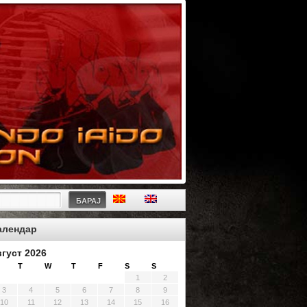
БАРАЈ
алендар
вгуст 2026
T
W
T
F
S
S
1
2
3
4
5
6
7
8
9
10
11
12
13
14
15
16