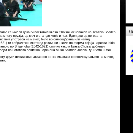
Л
аме се мисли дека ги поставил Iizasa Choisai, основачот на Tenshin Shoden
а многу оружја, од меч и стап до копје и нож. Еден дел од неговата
инстант употреба на мечот, било во самоодбрана или напад.
1621) ги собрал техниките од различни школи во форма која ја нарекол Iaido
inamoto no Shigenobu (1542-1621) слично како и Iizasa Choisai добивал
војот на неговата вештина наречена Muso Shinden Jushin Ryu Batto Jutsu.
многу други школи кои нагласено се занимаваат со повлекувањето на мечот,
ати.