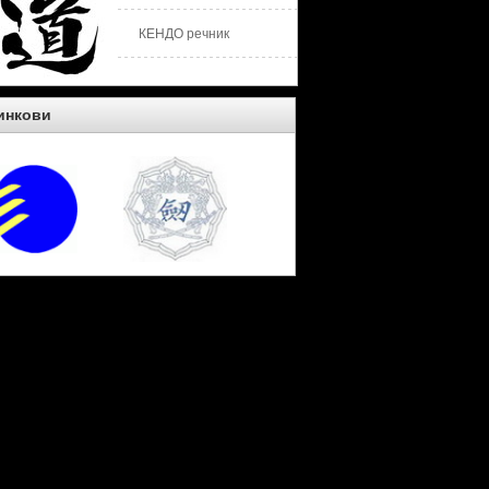
КЕНДО речник
инкови