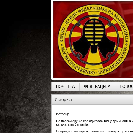
ПОЧЕТНА
ФЕДЕРАЦИЈА
НОВО
Историја
Историја
Не постои оружје кое одиграло толку доминантна и
катаната во Јапонија.
Според митологијата, Јапонскиот император потек