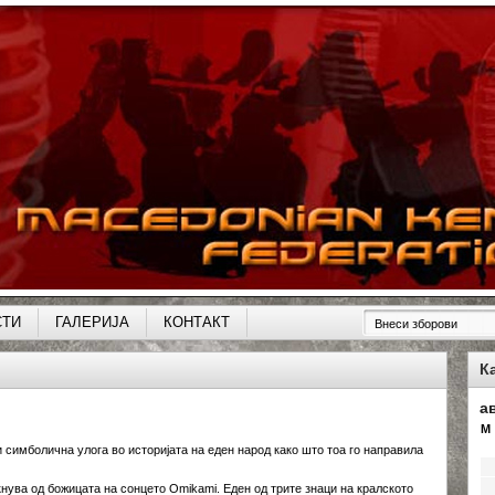
СТИ
ГАЛЕРИЈА
КОНТАКТ
К
а
M
 симболична улога во историјата на еден народ како што тоа го направила
нува од божицата на сонцето Omikami. Еден од трите знаци на кралското