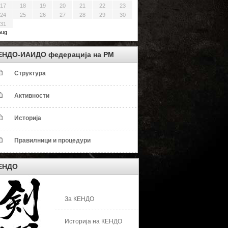
17
18
19
20
21
22
23
24
25
26
27
28
29
30
31
Aug
ЕНДО-ИАИДО федерација на РМ
Структура
Активности
Историја
Правилници и процедури
ЕНДО
За КЕНДО
Историја на КЕНДО